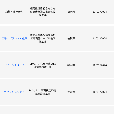
福岡県信用組合ありあ
店舗・事務所他
け支店新築工事電気設
福岡県
11/01/2024
備工事
株式会社森光商店鳥栖
工場・プラント・倉庫
工場高圧ケーブル他改
佐賀県
11/01/2024
修工事
DDセルフ久留米東店EV
ガソリンスタンド
福岡県
10/01/2024
充電器設置工事
D Dセルフ東環状店EV充
ガソリンスタンド
佐賀県
10/01/2024
電器設置工事