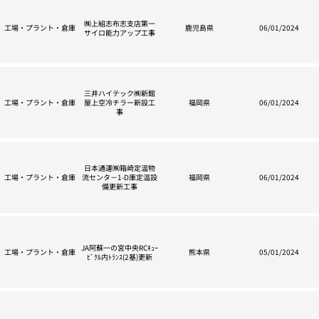
㈱上組志布志支店第一
工場・プラント・倉庫
鹿児島県
06/01/2024
サイロ能力アップ工事
三井ハイテック㈱新館
工場・プラント・倉庫
屋上空冷チラー新設工
福岡県
06/01/2024
事
日本通運㈱箱崎定温物
工場・プラント・倉庫
流センタ－1-D庫定温設
福岡県
06/01/2024
備更新工事
JA阿蘇一の宮中央RCｷｭｰ
工場・プラント・倉庫
熊本県
05/01/2024
ﾋﾞｸﾙ内ﾄﾗﾝｽ(2基)更新