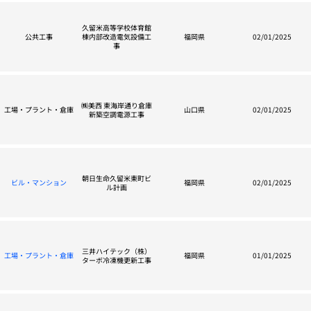
久留米高等学校体育館
公共工事
棟内部改造電気設備工
福岡県
02/01/2025
事
㈱美西 東海岸通り倉庫
工場・プラント・倉庫
山口県
02/01/2025
新築空調電源工事
朝日生命久留米東町ビ
ビル・マンション
福岡県
02/01/2025
ル計画
三井ハイテック（株）
工場・プラント・倉庫
福岡県
01/01/2025
ターボ冷凍機更新工事