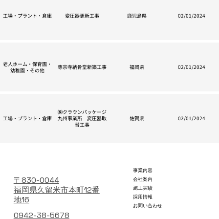
工場・プラント・倉庫
変圧器更新工事
鹿児島県
02/01/2024
老人ホーム・保育園・
専宗寺納骨堂新築工事
福岡県
02/01/2024
幼稚園・その他
㈱クラウンパッケージ
工場・プラント・倉庫
九州事業所 変圧器取
佐賀県
02/01/2024
替工事
事業内容
〒830-0044
会社案内
施工実績
福岡県久留米市本町12番
採用情報
地16
お問い合わせ
0942-38-5678