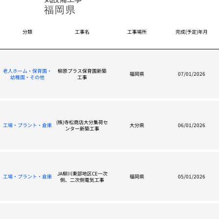
福岡県
分類
工事名
工事場所
完成(予定)年月
老人ホーム・保育園・
柳原プラス保育園新築
福岡県
07/01/2026
幼稚園・その他
工事
(株)寺松商店大分集荷セ
工場・プラント・倉庫
大分県
06/01/2026
ンター新築工事
JA柳川東部地区CE一次
工場・プラント・倉庫
福岡県
05/01/2026
側、二次側電気工事