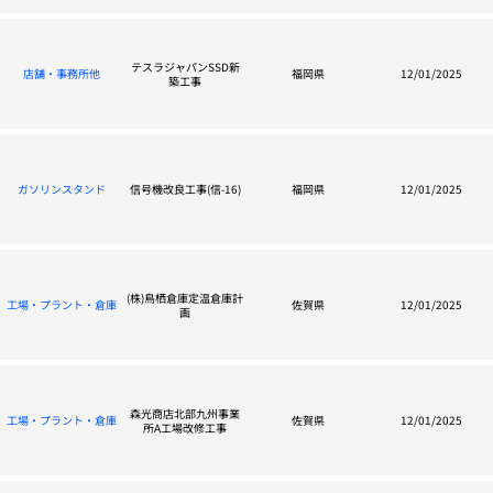
テスラジャパンSSD新
店舗・事務所他
福岡県
12/01/2025
築工事
ガソリンスタンド
信号機改良工事(信-16)
福岡県
12/01/2025
(株)鳥栖倉庫定温倉庫計
工場・プラント・倉庫
佐賀県
12/01/2025
画
森光商店北部九州事業
工場・プラント・倉庫
佐賀県
12/01/2025
所A工場改修工事