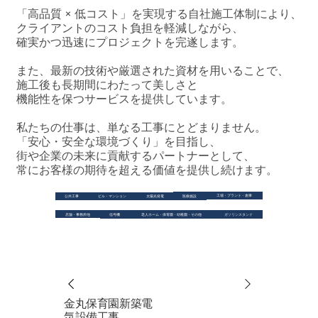
「高品質 × 低コスト」を実現する自社施工体制により、
クライアントのコスト負担を軽減しながら、
確実かつ迅速にプロジェクトを完遂します。
また、最新の技術や厳選された資材を用いることで、
施工後も長期間にわたって美しさと
機能性を保つサービスを提供しています。
私たちの仕事は、単なる工事にとどまりません。
「安心・安全な環境づくり」を目指し、
街や企業の未来に貢献するパートナーとして、
常にお客様の期待を超える価値を提供し続けます。
工場・プラント・倉庫
医療施設
公共工事
ビル・マンション
太陽光発電
店舗・事務所他
信号機
老人ホーム・保育園・幼稚園・その他
ガソリンスタンド
金丸保育園新築電
気設備工事