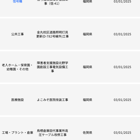
信号機
福岡県
03/01/2025
事（信-41）
金丸校区道路照明灯具
公共工事
福岡県
03/01/2025
更新(D-782号線外)工事
障害者支援施設北野学
老人ホーム・保育園・
園創設工事電気設備工
福岡県
03/01/2025
幼稚園・その他
事
医療施設
よこみぞ医院改装工事
福岡県
03/01/2025
鳥栖倉庫田代事業所高
工場・プラント・倉庫
佐賀県
03/01/2025
圧ケーブル改修工事