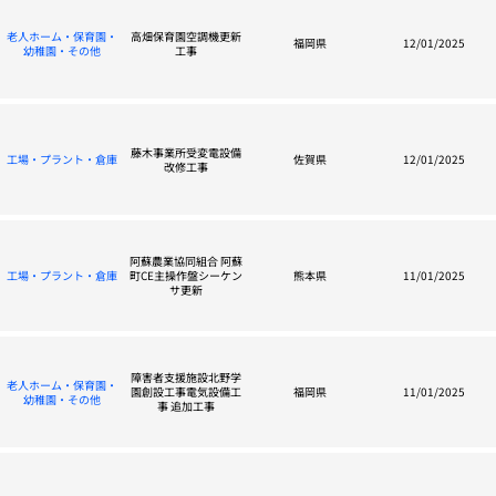
老人ホーム・保育園・
高畑保育園空調機更新
福岡県
12/01/2025
幼稚園・その他
工事
藤木事業所受変電設備
工場・プラント・倉庫
佐賀県
12/01/2025
改修工事
阿蘇農業協同組合 阿蘇
工場・プラント・倉庫
町CE主操作盤シーケン
熊本県
11/01/2025
サ更新
障害者支援施設北野学
老人ホーム・保育園・
園創設工事電気設備工
福岡県
11/01/2025
幼稚園・その他
事 追加工事