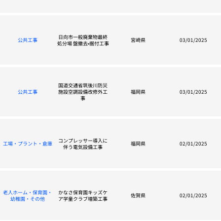
日向市一般廃棄物最終
公共工事
宮崎県
03/01/2025
処分場 盤撤去•据付工事
国道交通省筑後川防災
公共工事
施設空調設備改修外工
福岡県
03/01/2025
事
コンプレッサー導入に
工場・プラント・倉庫
福岡県
02/01/2025
伴う電気設備工事
老人ホーム・保育園・
かなさ保育園キッズケ
佐賀県
02/01/2025
幼稚園・その他
ア学童クラブ増築工事