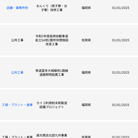
おんくり（男子寮・女
店舗・事務所他
福岡県
01/01/2025
子寮）改修工事
令和5年度長崎自動車道
公共工事
金立SA他2箇所休憩施設
佐賀県
01/01/2025
改良工事
県道富多大城線他1路線
公共工事
福岡県
01/01/2025
道路照明設置工事
カイコ利用粉末剤製造
工場・プラント・倉庫
福岡県
01/01/2025
設備プロジェクト
森光商店北部九州事業
工場・プラント・倉庫
佐賀県
01/01/2025