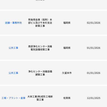
筑後用金庫（仮称）本
店舗・事務所他
部ビル及び千本杉支店
福岡県
02/01/2026
新築工事
南部浄化センター消毒
公共工事
福岡県
01/01/2026
電気設備改築工事
浄化センター消毒設備
公共工事
久留米市
01/01/2026
建築工事
大栄工業(株)成形工場新
工場・プラント・倉庫
佐賀県
12/01/2025
築工事