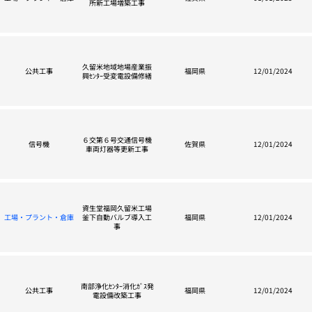
所新工場増築工事
久留米地域地場産業振
公共工事
福岡県
12/01/2024
興ｾﾝﾀｰ受変電設備修繕
６交第６号交通信号機
信号機
佐賀県
12/01/2024
車両灯器等更新工事
資生堂福岡久留米工場
工場・プラント・倉庫
釜下自動バルブ導入工
福岡県
12/01/2024
事
南部浄化ｾﾝﾀｰ消化ｶﾞｽ発
公共工事
福岡県
12/01/2024
電設備改築工事