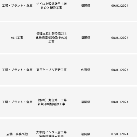
サイロ上殼温計用中継
工場・プラント・倉庫
福岡県
09/01/2024
ＢＯＸ新設工事
管理本館付帯設備ZEB
公共工事
化改修電気設備(その2)
福岡県
08/01/2024
工事
工場・プラント・倉庫
高圧ケーブル更新工事
佐賀県
08/01/2024
（仮称）丸信第一工場
工場・プラント・倉庫
福岡県
08/01/2024
新規印刷機電源工事
太宰府インタ－店工場
店舗・事務所他
福岡県
07/01/2024
空調設備導入計画