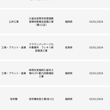
久留米高等学校管理教
公共工事
室棟改築電気設備工事
福岡県
03/01/2024
（第3工区）
クラウンパッケージ九
工場・プラント・倉庫
州事業所 フレキソ新
佐賀県
03/01/2024
設電源工事
㈱資生堂福岡久留米工
工場・プラント・倉庫
場ﾎﾓﾐｷｻｰ動力回路増設
福岡県
03/01/2024
工事
信号機
信号機改良工事(信-32)
福岡県
03/01/2024