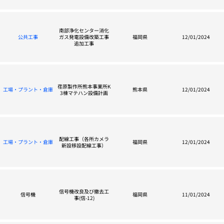
南部浄化センター消化
公共工事
ガス発電設備改築工事
福岡県
12/01/2024
追加工事
荏原製作所熊本事業所K
工場・プラント・倉庫
熊本県
12/01/2024
3棟マテハン設備計画
配線工事（各所カメラ
工場・プラント・倉庫
福岡県
12/01/2024
新設移設配線工事）
信号機改良及び撤去工
信号機
福岡県
11/01/2024
事(信-12)