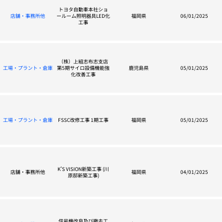
トヨタ自動車本社ショ
店舗・事務所他
ールーム照明器具LED化
福岡県
06/01/2025
工事
（株）上組志布志支店
工場・プラント・倉庫
第5期サイロ設備機能強
鹿児島県
05/01/2025
化改善工事
工場・プラント・倉庫
FSSC改修工事 1期工事
福岡県
05/01/2025
K’S VISION新築工事 (川
店舗・事務所他
福岡県
04/01/2025
原邸新築工事)
信号機改良及び撤去工