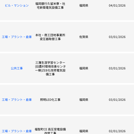
福岡銀行久留米寮・社
ビル・マンション
福岡県
04/01/2026
宅新築電気設備工事
本社・商工団地事業所
工場・プラント・倉庫
佐賀県
03/01/2026
変圧器取替工事
三潴生涯学習センター
(旧農村環境改善センタ
公共工事
福岡県
03/01/2026
ー棟)ZEB化改修電気設
備工事
工場・プラント・倉庫
照明LED化工事
福岡県
03/01/2026
福智町CE 高圧受電設備
工場・プラント・倉庫
福岡県
02/01/2026
改修工事