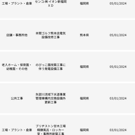
センコ-㈱ イオン新福岡
工場・プラント・倉庫
福岡県
05/01/2024
ＸＤ
本間ゴルフ熊本店電気
店舗・事務所他
熊本県
05/01/2024
設備改修工事
老人ホーム・保育園・
のびっこ園改築工事に
福岡県
05/01/2024
幼稚園・その他
伴う発電設備工事
矢部川流域下水道事業
公共工事
管理棟構内交換設備外
福岡県
03/01/2024
更新工事
ブリヂストン甘木工場
工場・プラント・倉庫
精錬風呂・ロッカー
福岡県
03/01/2024
室・事務所新築工事