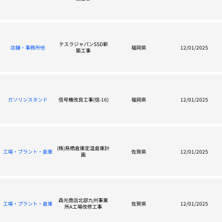
テスラジャパンSSD新
店舗・事務所他
福岡県
12/01/2025
築工事
ガソリンスタンド
信号機改良工事(信-16)
福岡県
12/01/2025
(株)鳥栖倉庫定温倉庫計
工場・プラント・倉庫
佐賀県
12/01/2025
画
森光商店北部九州事業
工場・プラント・倉庫
佐賀県
12/01/2025
所A工場改修工事