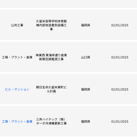
久留米高等学校体育館
公共工事
棟内部改造電気設備工
福岡県
02/01/2025
事
㈱美西 東海岸通り倉庫
工場・プラント・倉庫
山口県
02/01/2025
新築空調電源工事
朝日生命久留米東町ビ
ビル・マンション
福岡県
02/01/2025
ル計画
三井ハイテック（株）
工場・プラント・倉庫
福岡県
01/01/2025
ターボ冷凍機更新工事