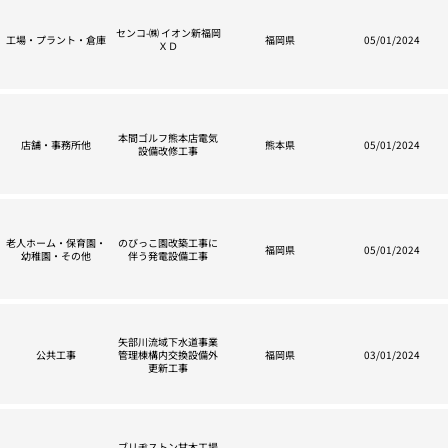
センコ-㈱ イオン新福岡
工場・プラント・倉庫
福岡県
05/01/2024
ＸＤ
本間ゴルフ熊本店電気
店舗・事務所他
熊本県
05/01/2024
設備改修工事
老人ホーム・保育園・
のびっこ園改築工事に
福岡県
05/01/2024
幼稚園・その他
伴う発電設備工事
矢部川流域下水道事業
公共工事
管理棟構内交換設備外
福岡県
03/01/2024
更新工事
ブリヂストン甘木工場