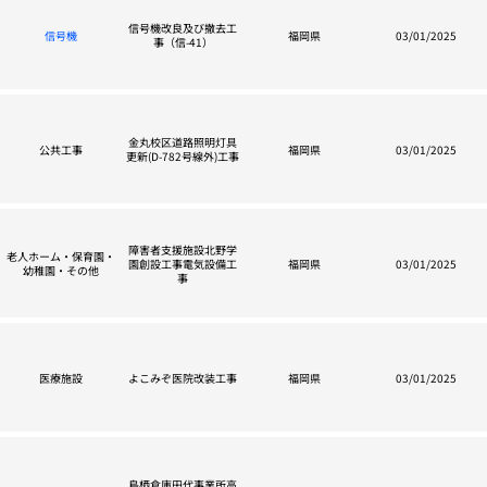
信号機改良及び撤去工
信号機
福岡県
03/01/2025
事（信-41）
金丸校区道路照明灯具
公共工事
福岡県
03/01/2025
更新(D-782号線外)工事
障害者支援施設北野学
老人ホーム・保育園・
園創設工事電気設備工
福岡県
03/01/2025
幼稚園・その他
事
医療施設
よこみぞ医院改装工事
福岡県
03/01/2025
鳥栖倉庫田代事業所高