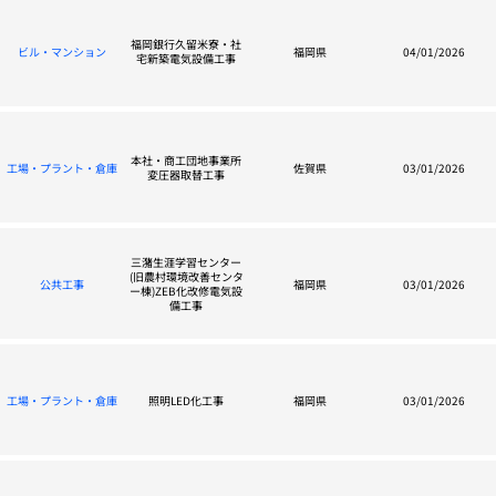
福岡銀行久留米寮・社
ビル・マンション
福岡県
04/01/2026
宅新築電気設備工事
本社・商工団地事業所
工場・プラント・倉庫
佐賀県
03/01/2026
変圧器取替工事
三潴生涯学習センター
(旧農村環境改善センタ
公共工事
福岡県
03/01/2026
ー棟)ZEB化改修電気設
備工事
工場・プラント・倉庫
照明LED化工事
福岡県
03/01/2026