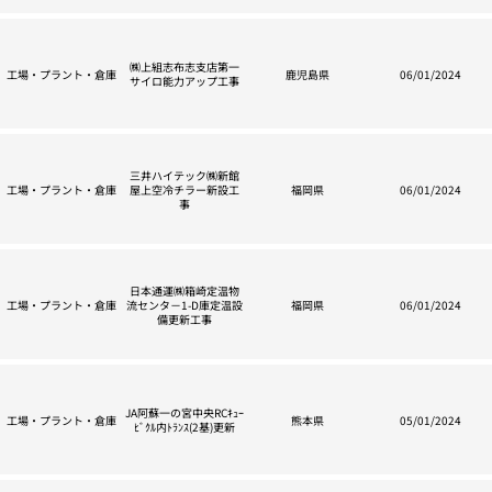
㈱上組志布志支店第一
工場・プラント・倉庫
鹿児島県
06/01/2024
サイロ能力アップ工事
三井ハイテック㈱新館
工場・プラント・倉庫
屋上空冷チラー新設工
福岡県
06/01/2024
事
日本通運㈱箱崎定温物
工場・プラント・倉庫
流センタ－1-D庫定温設
福岡県
06/01/2024
備更新工事
JA阿蘇一の宮中央RCｷｭｰ
工場・プラント・倉庫
熊本県
05/01/2024
ﾋﾞｸﾙ内ﾄﾗﾝｽ(2基)更新