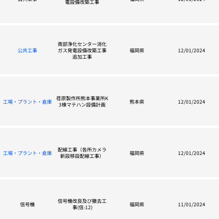
電設備改築工事
南部浄化センター消化
公共工事
ガス発電設備改築工事
福岡県
12/01/2024
追加工事
荏原製作所熊本事業所K
工場・プラント・倉庫
熊本県
12/01/2024
3棟マテハン設備計画
配線工事（各所カメラ
工場・プラント・倉庫
福岡県
12/01/2024
新設移設配線工事）
信号機改良及び撤去工
信号機
福岡県
11/01/2024
事(信-12)