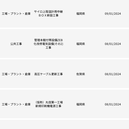
サイロ上殼温計用中継
工場・プラント・倉庫
福岡県
09/01/2024
ＢＯＸ新設工事
管理本館付帯設備ZEB
公共工事
化改修電気設備(その2)
福岡県
08/01/2024
工事
工場・プラント・倉庫
高圧ケーブル更新工事
佐賀県
08/01/2024
（仮称）丸信第一工場
工場・プラント・倉庫
福岡県
08/01/2024
新規印刷機電源工事