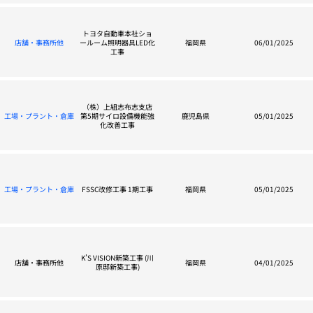
トヨタ自動車本社ショ
店舗・事務所他
ールーム照明器具LED化
福岡県
06/01/2025
工事
（株）上組志布志支店
工場・プラント・倉庫
第5期サイロ設備機能強
鹿児島県
05/01/2025
化改善工事
工場・プラント・倉庫
FSSC改修工事 1期工事
福岡県
05/01/2025
K’S VISION新築工事 (川
店舗・事務所他
福岡県
04/01/2025
原邸新築工事)