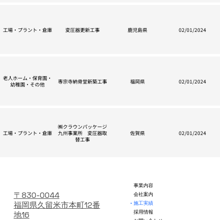
工場・プラント・倉庫
変圧器更新工事
鹿児島県
02/01/2024
老人ホーム・保育園・
専宗寺納骨堂新築工事
福岡県
02/01/2024
幼稚園・その他
㈱クラウンパッケージ
工場・プラント・倉庫
九州事業所 変圧器取
佐賀県
02/01/2024
替工事
事業内容
〒830-0044
会社案内
施工実績
福岡県久留米市本町12番
採用情報
地16