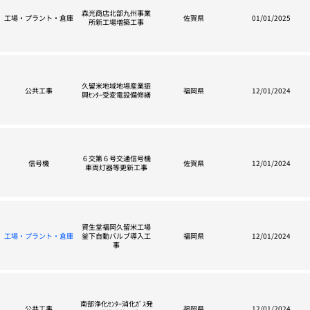
森光商店北部九州事業
工場・プラント・倉庫
佐賀県
01/01/2025
所新工場増築工事
久留米地域地場産業振
公共工事
福岡県
12/01/2024
興ｾﾝﾀｰ受変電設備修繕
６交第６号交通信号機
信号機
佐賀県
12/01/2024
車両灯器等更新工事
資生堂福岡久留米工場
工場・プラント・倉庫
釜下自動バルブ導入工
福岡県
12/01/2024
事
南部浄化ｾﾝﾀｰ消化ｶﾞｽ発
公共工事
福岡県
12/01/2024