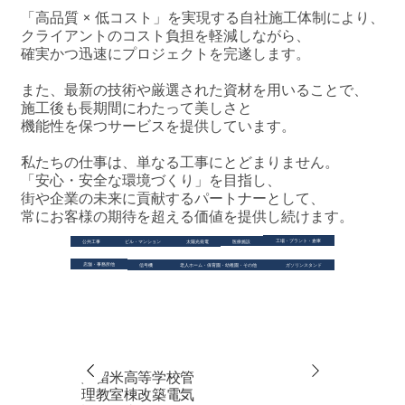
「高品質 × 低コスト」を実現する自社施工体制により、
クライアントのコスト負担を軽減しながら、
確実かつ迅速にプロジェクトを完遂します。
また、最新の技術や厳選された資材を用いることで、
施工後も長期間にわたって美しさと
機能性を保つサービスを提供しています。
私たちの仕事は、単なる工事にとどまりません。
「安心・安全な環境づくり」を目指し、
街や企業の未来に貢献するパートナーとして、
常にお客様の期待を超える価値を提供し続けます。
工場・プラント・倉庫
医療施設
公共工事
ビル・マンション
太陽光発電
店舗・事務所他
信号機
老人ホーム・保育園・幼稚園・その他
ガソリンスタンド
久留米高等学校管
理教室棟改築電気