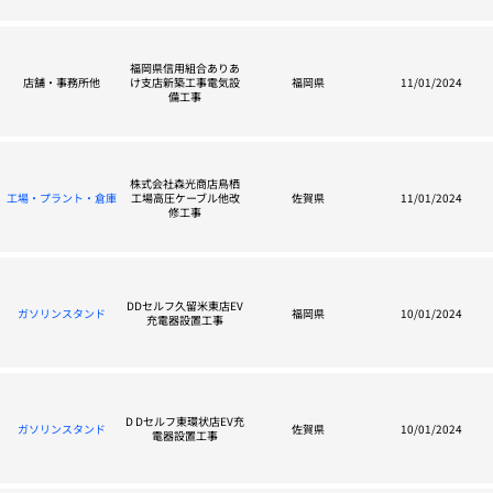
福岡県信用組合ありあ
店舗・事務所他
け支店新築工事電気設
福岡県
11/01/2024
備工事
株式会社森光商店鳥栖
工場・プラント・倉庫
工場高圧ケーブル他改
佐賀県
11/01/2024
修工事
DDセルフ久留米東店EV
ガソリンスタンド
福岡県
10/01/2024
充電器設置工事
D Dセルフ東環状店EV充
ガソリンスタンド
佐賀県
10/01/2024
電器設置工事