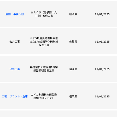
おんくり（男子寮・女
店舗・事務所他
福岡県
01/01/2025
子寮）改修工事
令和5年度長崎自動車道
公共工事
金立SA他2箇所休憩施設
佐賀県
01/01/2025
改良工事
県道富多大城線他1路線
公共工事
福岡県
01/01/2025
道路照明設置工事
カイコ利用粉末剤製造
工場・プラント・倉庫
福岡県
01/01/2025
設備プロジェクト