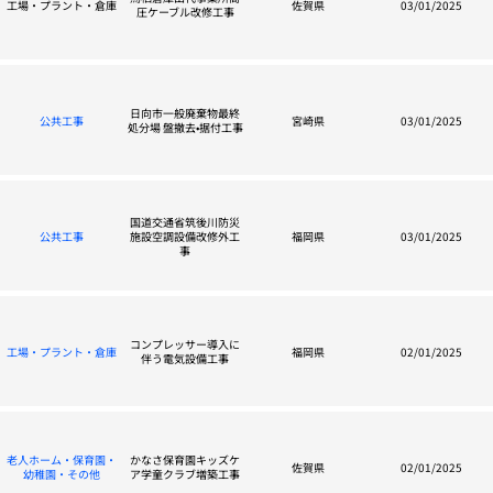
工場・プラント・倉庫
佐賀県
03/01/2025
圧ケーブル改修工事
日向市一般廃棄物最終
公共工事
宮崎県
03/01/2025
処分場 盤撤去•据付工事
国道交通省筑後川防災
公共工事
施設空調設備改修外工
福岡県
03/01/2025
事
コンプレッサー導入に
工場・プラント・倉庫
福岡県
02/01/2025
伴う電気設備工事
老人ホーム・保育園・
かなさ保育園キッズケ
佐賀県
02/01/2025
幼稚園・その他
ア学童クラブ増築工事