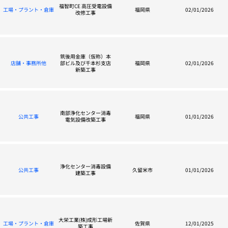
福智町CE 高圧受電設備
工場・プラント・倉庫
福岡県
02/01/2026
改修工事
筑後用金庫（仮称）本
店舗・事務所他
部ビル及び千本杉支店
福岡県
02/01/2026
新築工事
南部浄化センター消毒
公共工事
福岡県
01/01/2026
電気設備改築工事
浄化センター消毒設備
公共工事
久留米市
01/01/2026
建築工事
大栄工業(株)成形工場新
工場・プラント・倉庫
佐賀県
12/01/2025
築工事