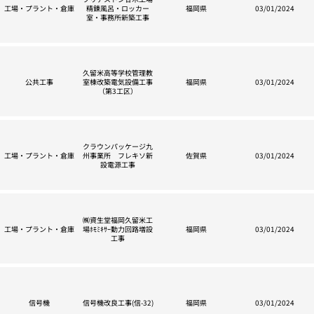
工場・プラント・倉庫
精錬風呂・ロッカー
福岡県
03/01/2024
室・事務所新築工事
久留米高等学校管理教
公共工事
室棟改築電気設備工事
福岡県
03/01/2024
（第3工区）
クラウンパッケージ九
工場・プラント・倉庫
州事業所 フレキソ新
佐賀県
03/01/2024
設電源工事
㈱資生堂福岡久留米工
工場・プラント・倉庫
場ﾎﾓﾐｷｻｰ動力回路増設
福岡県
03/01/2024
工事
信号機
信号機改良工事(信-32)
福岡県
03/01/2024