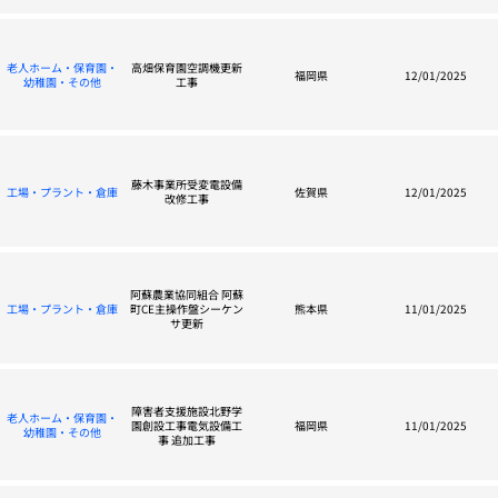
老人ホーム・保育園・
高畑保育園空調機更新
福岡県
12/01/2025
幼稚園・その他
工事
藤木事業所受変電設備
工場・プラント・倉庫
佐賀県
12/01/2025
改修工事
阿蘇農業協同組合 阿蘇
工場・プラント・倉庫
町CE主操作盤シーケン
熊本県
11/01/2025
サ更新
障害者支援施設北野学
老人ホーム・保育園・
園創設工事電気設備工
福岡県
11/01/2025
幼稚園・その他
事 追加工事