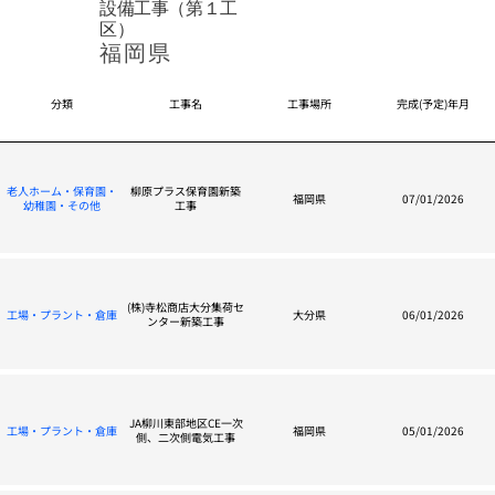
設備工事（第１工
区）
福岡県
分類
工事名
工事場所
完成(予定)年月
老人ホーム・保育園・
柳原プラス保育園新築
福岡県
07/01/2026
幼稚園・その他
工事
(株)寺松商店大分集荷セ
工場・プラント・倉庫
大分県
06/01/2026
ンター新築工事
JA柳川東部地区CE一次
工場・プラント・倉庫
福岡県
05/01/2026
側、二次側電気工事