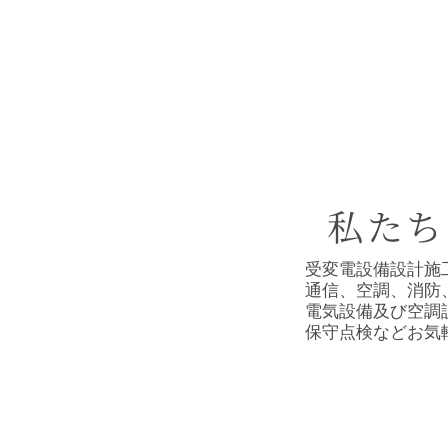
​私た
受変電設備設計施
通信、空調、消防
電気設備及び空調
保守点検などお気