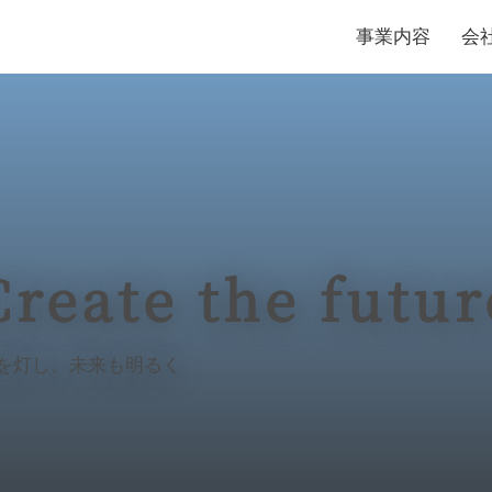
事業内容
会
Create the futur
を灯し、​未来も明るく